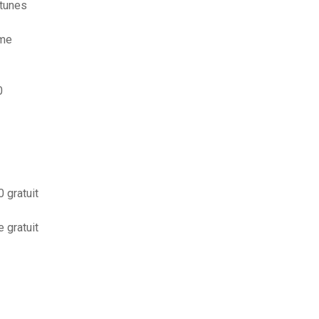
itunes
ome
0
 gratuit
 gratuit