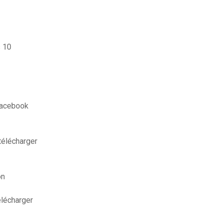
s 10
facebook
télécharger
on
élécharger