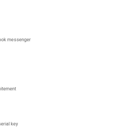
book messenger
uitement
erial key