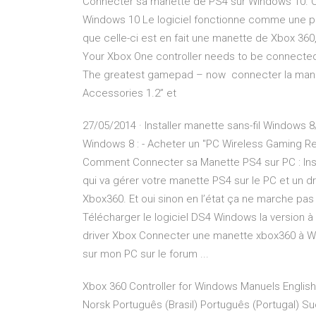
Connecter sa manette de PS4 sur Windows 10. C
Windows 10 Le logiciel fonctionne comme une pas
que celle-ci est en fait une manette de Xbox 36
Your Xbox One controller needs to be connected
The greatest gamepad – now connecter la manet
Accessories 1.2” et
27/05/2014 · Installer manette sans-fil Windows 8
Windows 8 : - Acheter un "PC Wireless Gaming Rece
Comment Connecter sa Manette PS4 sur PC : Insta
qui va gérer votre manette PS4 sur le PC et un d
Xbox360. Et oui sinon en l’état ça ne marche pas 
Télécharger le logiciel DS4 Windows la version à l’
driver Xbox Connecter une manette xbox360 à Wi
sur mon PC sur le forum ...
Xbox 360 Controller for Windows Manuels English
Norsk Português (Brasil) Português (Portu