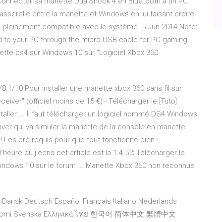
onnecter sa manette DualShock 4 en Bluetooth à un PC
serelle entre la manette et Windows en lui faisant croire
0, pleinement compatible avec le système 5 Jun 2014 Note:
 to your PC through the micro USB cable for PC gaming.
te ps4 sur Windows 10 sur “Logiciel Xbox 360
/8.1/10 Pour installer une manette xbox 360 sans fil sur
iver" (officiel moins de 15 €) - Télécharger le [Tuto]
ller ... Il faut télécharger un logiciel nommé DS4 Windows
river qui va simuler la manette de la console en manette
! Les pré-requis pour que tout fonctionne bien :
heure où j’écris cet article est la 1.4.52; Télécharger le
ndows 10 sur le forum ... Manette Xbox 360 non reconnue
 Dansk Deutsch Español Français Italiano Nederlands
gal) Suomi Svenska Ελληνικά ไทย 한국어 简体中文 繁體中文